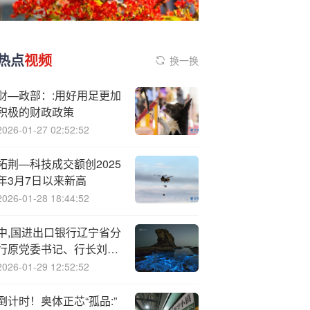
热点
视频
换一换
财—政部：:用好用足更加
积极的财政政策
2026-01-27 02:52:52
拓荆—科技成交额创2025
年3月7日以来新高
2026-01-28 18:44:52
中,国进出口银行辽宁省分
行原党委书记、行长刘正
贵被开除党籍
2026-01-29 12:52:52
倒计时！奥体正芯“孤品:”