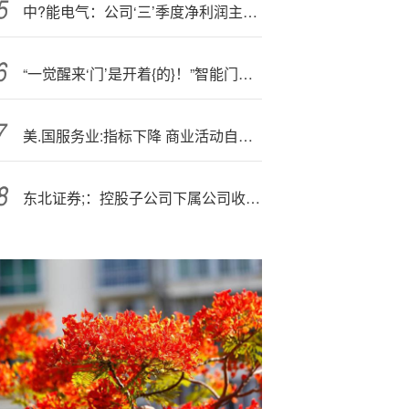
中?能电气：公司‘三’季度净利润主要来源于公司主营业务
“一觉醒来‘门’是开着{的}！”智能门锁为何频频“翻车”？
美.国服务业:指标下降 商业活动自疫情以来首次萎缩
东北证券;：控股子公司下属公司收到移送起诉告知书