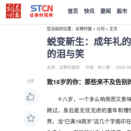
首页
快讯
要闻
股市
您当前的位置：
证券时报
>
公司
>
正文
蜕变新生：成年礼的
的泪与笑
来源：证券时报网
作者：赵少康
2026-02
致18岁的你：那些来不及告别
点赞
十八岁，一个多么响亮而又意
跨过，身后是无忧无虑的童年和懵
界。当“已满18周岁”这几个字烙