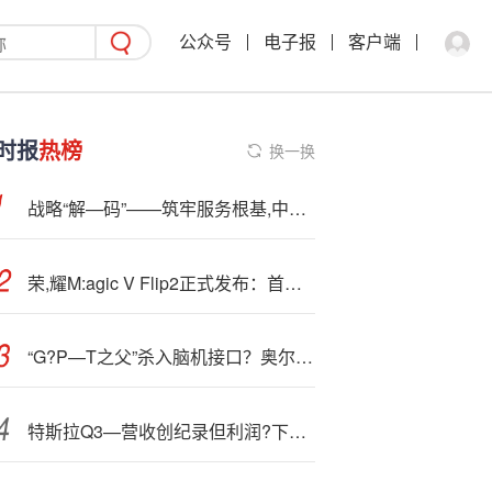
公众号
电子报
客户端
时报
热榜
换一换
战略“解—码”——筑牢服务根基,中诚信托书写赋能实体新篇章
荣,耀M:agic V Flip2正式发布：首发2亿超清写真镜头，5499元起
“G?P—T之父”杀入脑机接口？奥尔特曼或合作创立公司 对标Neuralink
特斯拉Q3—营收创纪录但利润?下滑 股价盘后一度跌近5%